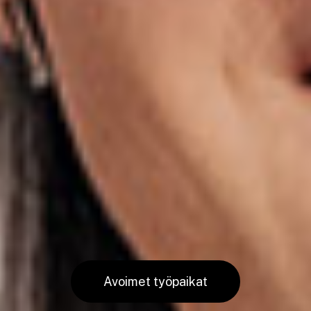
Avoimet työpaikat